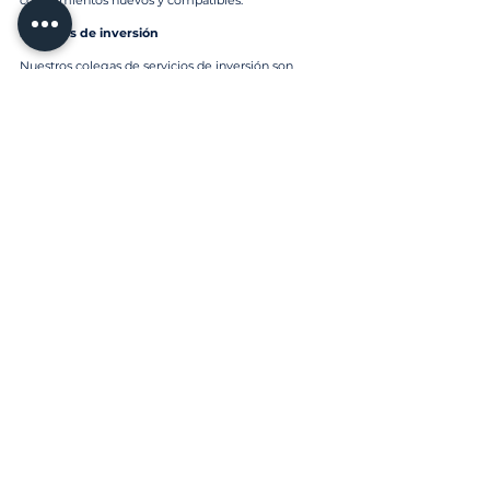
conocimientos nuevos y compatibles.
Servicios de inversión
Nuestros colegas de servicios de inversión son
expertos en campos como tecnología, finanzas y
operaciones, y respaldan el trabajo de nuestros
profesionales de inversión.
Únase a nosotros y tenga un impacto inmediato
con oportunidades a largo plazo.
Academia Cuántica Cubista
Si se está graduando con una licenciatura o un
título avanzado en un campo STEM y está
interesado en adoptar un enfoque científico para
los mercados, nuestro programa rotativo de un año
puede ayudarlo a encaminarse hacia el éxito en su
carrera de inversión sistemática.