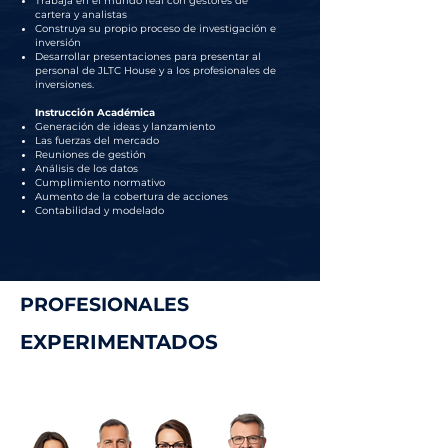
Trabaja en el mundo real con gestores de
cartera y analistas
Construya su propio proceso de investigación e
inversión
Desarrollar presentaciones para presentar al
personal de JLTC House y a los profesionales de
inversiones.
Instrucción Académica
Generación de ideas y lanzamiento
Las fuerzas del mercado
Reuniones de gestión
Análisis de los datos
Cumplimiento normativo
Aumento de la cobertura de acciones
Contabilidad y modelado
PROFESIONALES
EXPERIMENTADOS